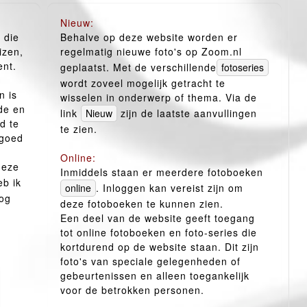
Nieuw:
 die
Behalve op deze website worden er
izen,
regelmatig nieuwe foto's op Zoom.nl
ent.
geplaatst. Met de verschillende
wordt zoveel mogelijk getracht te
n is
wisselen in onderwerp of thema. Via de
de en
link
zijn de laatste aanvullingen
d te
te zien.
 goed
Online:
deze
Inmiddels staan er meerdere fotoboeken
b ik
. Inloggen kan vereist zijn om
nog
deze fotoboeken te kunnen zien.
Een deel van de website geeft toegang
tot online fotoboeken en foto-series die
kortdurend op de website staan. Dit zijn
foto's van speciale gelegenheden of
gebeurtenissen en alleen toegankelijk
voor de betrokken personen.