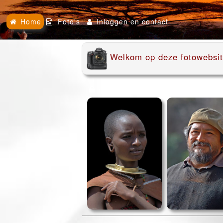
Home
Foto's
Inloggen en contact
Welkom op deze fotowebsi
inloggen vereist